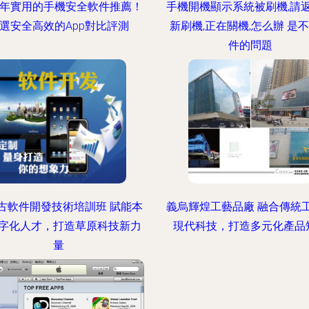
24年實用的手機安全軟件推薦！
手機開機顯示系統被刷機,請
選安全高效的App對比評測
新刷機,正在關機,怎么辦 是
件的問題
古軟件開發技術培訓班 賦能本
義烏輝煌工藝品廠 融合傳統
字化人才，打造草原科技新力
現代科技，打造多元化產品
量