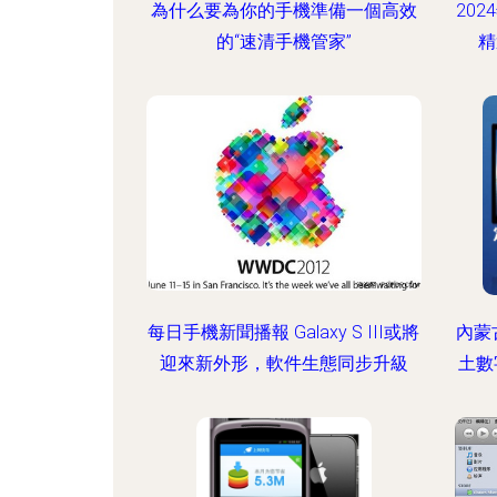
為什么要為你的手機準備一個高效
20
的“速清手機管家”
精
每日手機新聞播報 Galaxy S III或將
內蒙
迎來新外形，軟件生態同步升級
土數