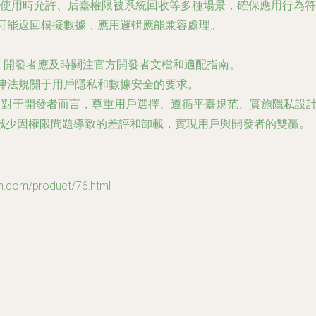
使用時允許、后臺權限被系統回收等多種場景，確保應用行為符
）可能返回模擬數據，應用邏輯應能兼容處理。
策略，開發者應及時關注官方開發者文檔和適配指南。
法律法規關于用戶隱私和數據安全的要求。
對于開發者而言，尊重用戶選擇、遵循平臺規范、實施隱私設計，是
減少因權限問題導致的差評和卸載，實現用戶與開發者的雙贏。
om/product/76.html