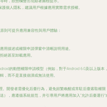
等時，狀態欄會出現顯著圖標提示。
保護個人隱私，建議用戶根據應用實際需求授權。
循以下原則可提升應用兼容性與用戶體驗：
應用描述或權限申請彈窗中清晰說明用途。
拒絕甚至卸載應用。
現Android的動態權限申請模型（例如，對于Android 6.0及以
輯，而不是直接崩潰或無法使用。
格管理。開發者需優化后臺行為，避免頻繁喚醒或常駐后臺索取權
送），應遵循系統規范，并引導用戶將應用加入“允許后臺運行”