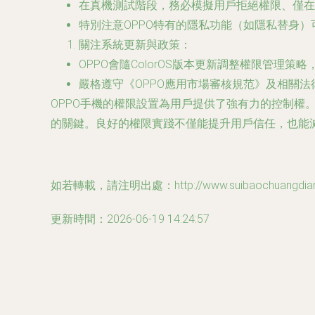
在真機測試階段，務必模擬用戶拒絕權限、僅在
特別注意OPPO特有的隱私功能（如隱私替身
關注系統更新與政策
：
OPPO會隨ColorOS版本更新調整權限管理
嚴格遵守《OPPO應用市場審核規范》及相關
OPPO手機的權限設置為用戶提供了強有力的控制權。
的關鍵。良好的權限實踐不僅能提升用戶信任，也能
如若轉載，請注明出處：http://www.suibaochuangdian.c
更新時間：2026-06-19 14:24:57