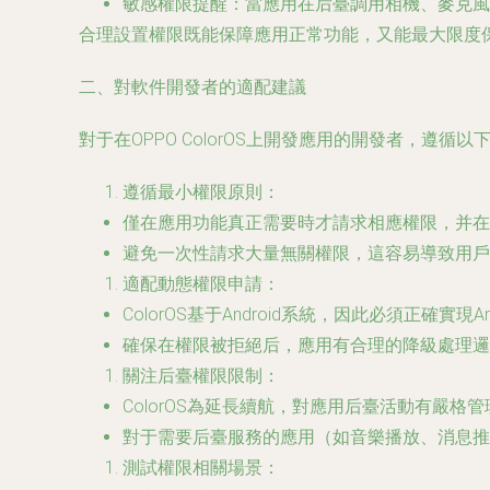
敏感權限提醒
：當應用在后臺調用相機、麥克風
合理設置權限既能保障應用正常功能，又能最大限度
二、對軟件開發者的適配建議
對于在OPPO ColorOS上開發應用的開發者，遵
遵循最小權限原則
：
僅在應用功能真正需要時才請求相應權限，并在
避免一次性請求大量無關權限，這容易導致用戶
適配動態權限申請
：
ColorOS基于Android系統，因此必須正確實
確保在權限被拒絕后，應用有合理的降級處理邏
關注后臺權限限制
：
ColorOS為延長續航，對應用后臺活動有嚴
對于需要后臺服務的應用（如音樂播放、消息推
測試權限相關場景
：