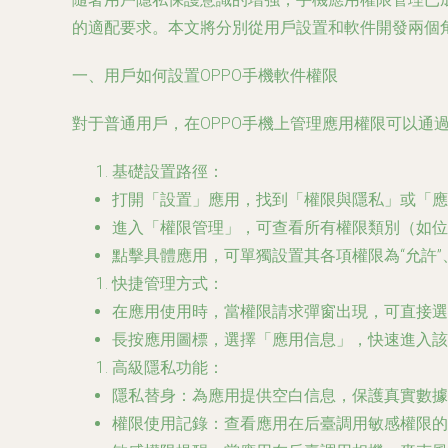
的適配要求。本文將分別從用戶設置和軟件開發兩個
一、用戶如何設置OPPO手機軟件權限
對于普通用戶，在OPPO手機上管理應用權限可以通
基礎設置路徑
：
打開「設置」應用，找到「權限與隱私」或「應
進入「權限管理」，可查看所有權限類別（如位
點擊具體應用，可單獨設置其各項權限為“允許”、“
快捷管理方式
：
在應用使用時，當權限請求彈窗出現，可直接選
長按應用圖標，選擇「應用信息」，快速進入該
高級隱私功能
：
隱私替身
：為應用提供空白信息，保護真實數據
權限使用記錄
：查看應用在后臺調用敏感權限的